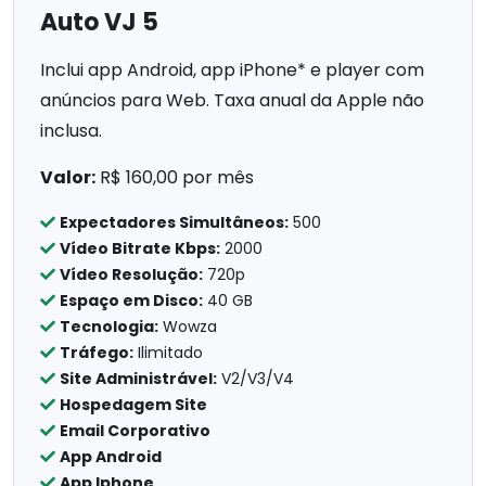
Auto VJ 5
Inclui app Android, app iPhone* e player com
anúncios para Web. Taxa anual da Apple não
inclusa.
Valor:
R$ 160,00 por mês
Expectadores Simultâneos:
500
Vídeo Bitrate Kbps:
2000
Vídeo Resolução:
720p
Espaço em Disco:
40 GB
Tecnologia:
Wowza
Tráfego:
Ilimitado
Site Administrável:
V2/V3/V4
Hospedagem Site
Email Corporativo
App Android
App Iphone