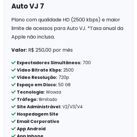
Auto VJ 7
Plano com qualidade HD (2500 kbps) e maior
limite de acessos para Auto VJ. *Taxa anual da
Apple não inclusa.
Valor:
R$ 250,00 por mês
Expectadores Simultâneos:
700
Vídeo Bitrate Kbps:
2500
Vídeo Resolução:
720p
Espaço em Disco:
50 GB
Tecnologia:
Wowza
Tráfego:
Ilimitado
Site Administrável:
V2/V3/V4
Hospedagem Site
Email Corporativo
App Android
App Iphone