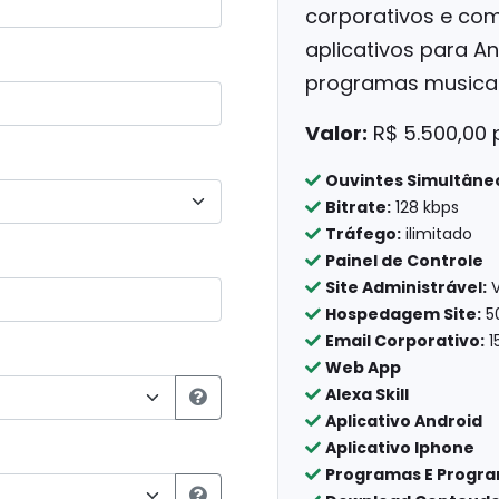
corporativos e comp
aplicativos para A
programas musicai
Valor:
R$ 5.500,00
Ouvintes Simultâne
Bitrate:
128 kbps
Tráfego:
ilimitado
Painel de Controle
Site Administrável:
V
Hospedagem Site:
5
Email Corporativo:
1
Web App
Alexa Skill
Aplicativo Android
Aplicativo Iphone
Programas E Progr