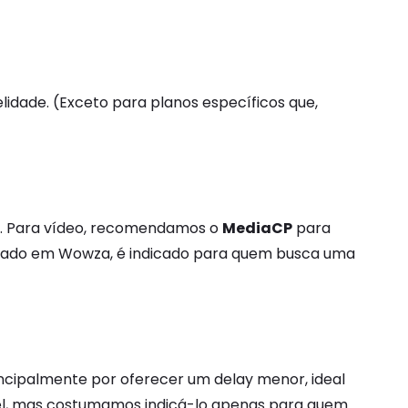
idade. (Exceto para planos específicos que,
. Para vídeo, recomendamos o
MediaCP
para
baseado em Wowza, é indicado para quem busca uma
incipalmente por oferecer um delay menor, ideal
el, mas costumamos indicá-lo apenas para quem