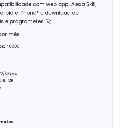
atibilidade com web app, Alexa Skill,
ndroid e iPhone* e download de
s e programetes. 🚀
 por mês
os:
40000
2/V3/V4
000 MB
5
ametes