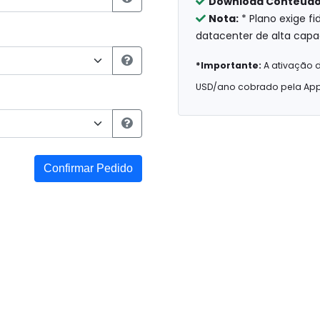
Download Conteud
Nota:
* Plano exige f
datacenter de alta capa
*Importante:
A ativação d
USD/ano cobrado pela App
Confirmar Pedido