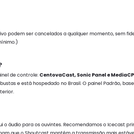
vivo podem ser cancelados a qualquer momento, sem fidel
ínimo.)
?
inel de controle:
CentovaCast, Sonic Panel e MediaCP
 robustas e está hospedado no Brasil. O painel Padrão, 
erior.
ibui o áudio para os ouvintes. Recomendamos o Icecast pr
ionam que o Shoutcast mantém a transmissão mais estáv