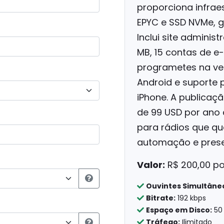
proporciona infrae
EPYC e SSD NVMe, g
Inclui site admini
MB, 15 contas de e-
programetes na ver
Android e suporte 
iPhone. A publicaç
de 99 USD por ano 
para rádios que q
automação e prese
Valor:
R$ 200,00 p
Ouvintes Simultâne
Bitrate:
192 kbps
Espaço em Disco:
50
Tráfego:
Ilimitado