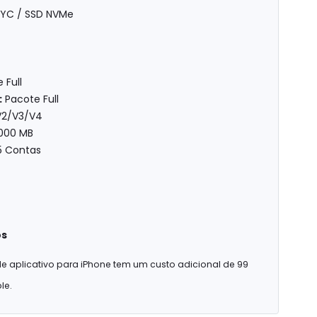
YC / SSD NVMe
 Full
:
Pacote Full
2/V3/V4
000 MB
5 Contas
os
e aplicativo para iPhone tem um custo adicional de 99
le.