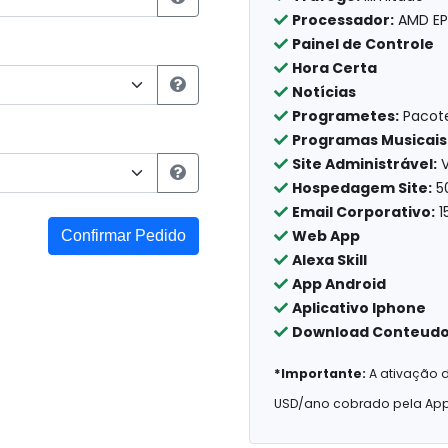
Processador:
AMD EP
Painel de Controle
Hora Certa
Notícias
Programetes:
Pacote
Programas Musicais
Site Administrável:
V
Hospedagem Site:
5
Email Corporativo:
1
Web App
Confirmar Pedido
Alexa Skill
App Android
Aplicativo Iphone
Download Conteud
*Importante:
A ativação d
USD/ano cobrado pela App